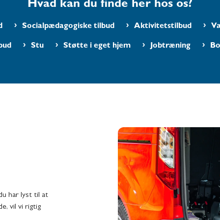
Hvad kan du finde her hos os?
d
Socialpædagogiske tilbud
Aktivitetstilbud
Væ
bud
Stu
Støtte i eget hjem
Jobtræning
Bo
u har lyst til at
 vil vi rigtig