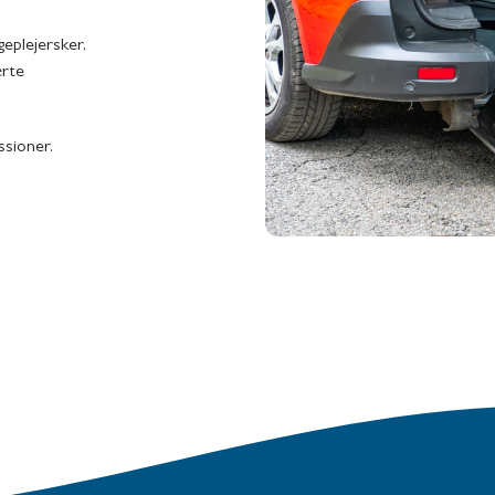
eplejersker,
ærte
ssioner.